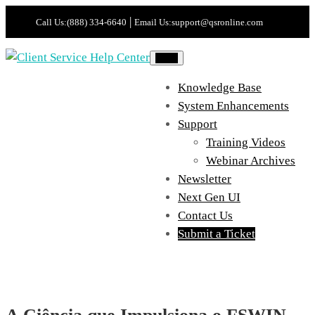
|
Call Us:(888) 334-6640
Email Us:support@qsronline.com
Menu
Knowledge Base
System Enhancements
Support
Training Videos
Webinar Archives
Newsletter
Next Gen UI
Contact Us
Submit a Ticket