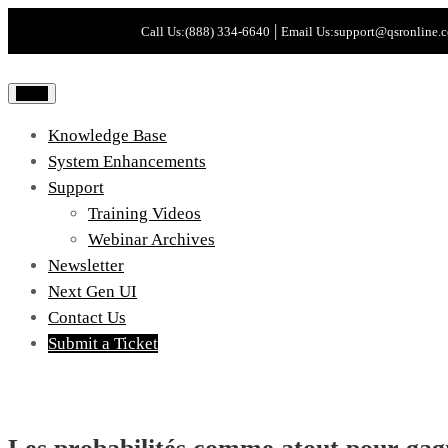
|
Call Us:(888) 334-6640
Email Us:support@qsronline.
Menu
Knowledge Base
System Enhancements
Support
Training Videos
Webinar Archives
Newsletter
Next Gen UI
Contact Us
Submit a Ticket