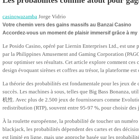
Les probabilités comme atout pour gag
casinowazamba
Jorge Vidrio
Votre chemin vers des gains massifs au Banzai Casino
Accordez-vous un moment de plaisir immersif grâce à my 
Le Posido Casino, opéré par Liernin Enterprises Ltd., est une
par la Philippines Amusement and Gaming Corporation (PAGCOR)
pour optimiser ses résultats. Cet article explore comment ces
design évoquant sirènes et coffres au trésor, la plateforme est
La théorie des probabilités est fondamentale pour les jeux de 
succès. Les machines à sous, telles que Big Bass Bonanza, uti
机性. Avec plus de 2.500 jeux de fournisseurs comme Evolutio
redistribution (RTP), souvent entre 95-97 %, pour choisir de
À la roulette européenne, la probabilité de toucher un numéro
blackjack, les probabilités dépendent des cartes et des décisi
est limité en ligne, mais une approche basée sur les probabili