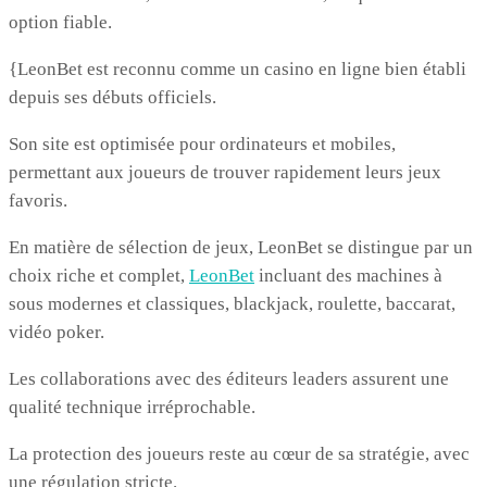
option fiable.
{LeonBet est reconnu comme un casino en ligne bien établi
depuis ses débuts officiels.
Son site est optimisée pour ordinateurs et mobiles,
permettant aux joueurs de trouver rapidement leurs jeux
favoris.
En matière de sélection de jeux, LeonBet se distingue par un
choix riche et complet,
LeonBet
incluant des machines à
sous modernes et classiques, blackjack, roulette, baccarat,
vidéo poker.
Les collaborations avec des éditeurs leaders assurent une
qualité technique irréprochable.
La protection des joueurs reste au cœur de sa stratégie, avec
une régulation stricte.