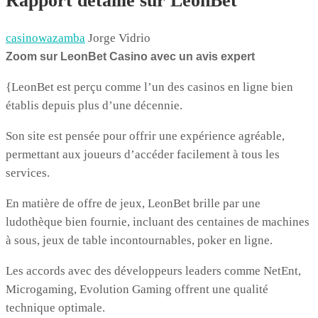
Rapport détaillé sur LeonBet
casinowazamba
Jorge Vidrio
Zoom sur LeonBet Casino avec un avis expert
{LeonBet est perçu comme l’un des casinos en ligne bien
établis depuis plus d’une décennie.
Son site est pensée pour offrir une expérience agréable,
permettant aux joueurs d’accéder facilement à tous les
services.
En matière de offre de jeux, LeonBet brille par une
ludothèque bien fournie, incluant des centaines de machines
à sous, jeux de table incontournables, poker en ligne.
Les accords avec des développeurs leaders comme NetEnt,
Microgaming, Evolution Gaming offrent une qualité
technique optimale.